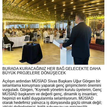
BURADA KURACAĞINIZ HER BAĞ GELECEKTE DAHA
BÜYÜK PROJELERE DÖNÜŞECEK
Açılışın ardından MÜSİAD Sivas Başkanı Uğur Görgen bir
selamlama konuşması yaparak genç girişimcilerin önemini
vurguladı. Görgen, “Kıymetli yönetim kurulu üyelerim, Genç
MÜSİAD başkanım ve değerli genç, dinamik iş insanları;
hepinizi en kalbî duygularımla selamlıyorum. MÜSİAD
olarak hedefimiz yalnızca iş dünyasında güçlü olmak değil;
ahlaki değerlerimizi, birlik ruhumuzu ve girişimcilik