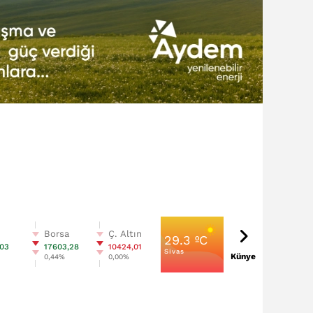
n
Borsa
Ç. Altın
29.3 ºC
,03
17603,28
10424,01
Sivas
Künye
0,44%
0,00%