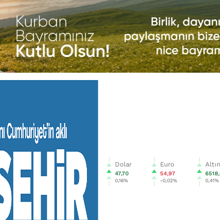
Dolar
Euro
Altı
47,70
54,97
6518
0,16%
-0,02%
0,41%