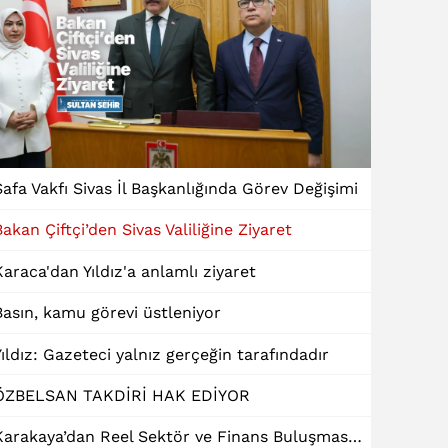
Safa Vakfı Sivas İl Başkanlığında Görev Değişimi
Bakan Çiftçi’den Sivas Valiliğine Ziyaret
Karaca'dan Yıldız'a anlamlı ziyaret
Basın, kamu görevi üstleniyor
Yıldız: Gazeteci yalnız gerçeğin tarafındadır
ÖZBELSAN TAKDİRİ HAK EDİYOR
Karakaya’dan Reel Sektör ve Finans Buluşmasında "Dinamik Kredi" Talebi