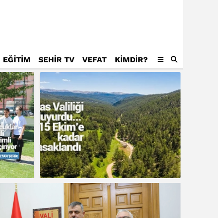
EĞİTİM
SEHİR TV
VEFAT
KIMDIR?