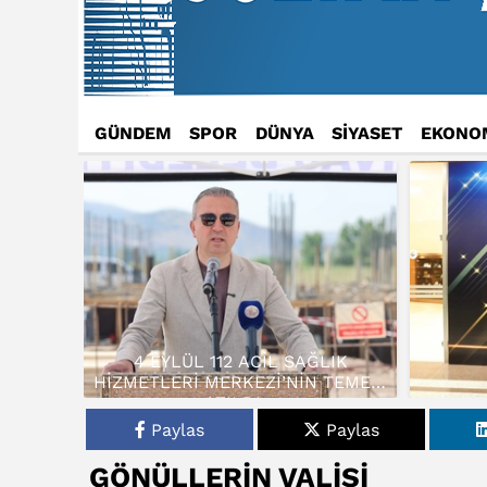
GÜNDEM
SPOR
DÜNYA
SİYASET
EKONO
4 EYLÜL 112 ACİL SAĞLIK
HİZMETLERİ MERKEZİ’NİN TEMELİ
ATILDI…
Paylas
Paylas
GÖNÜLLERİN VALİSİ