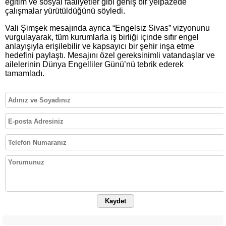
eğitim ve sosyal faaliyetler gibi geniş bir yelpazede
çalışmalar yürütüldüğünü söyledi.
Vali Şimşek mesajında ayrıca “Engelsiz Sivas” vizyonunu
vurgulayarak, tüm kurumlarla iş birliği içinde sıfır engel
anlayışıyla erişilebilir ve kapsayıcı bir şehir inşa etme
hedefini paylaştı. Mesajını özel gereksinimli vatandaşlar ve
ailelerinin Dünya Engelliler Günü’nü tebrik ederek
tamamladı.
Kaydet