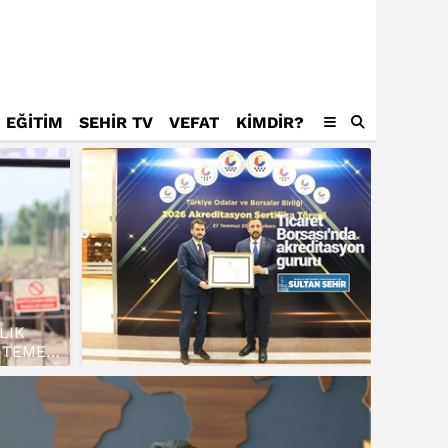
EĞİTİM
SEHİR TV
VEFAT
KIMDIR?
LIK
 TEMELİ