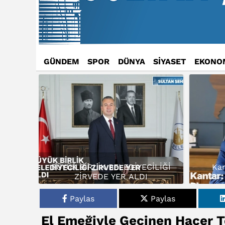
GÜNDEM
SPOR
DÜNYA
SİYASET
EKONO
BÜYÜK BİRLİK BELEDİYECİLİĞİ
Kan
ZİRVEDE YER ALDI
Paylas
Paylas
El Emeğiyle Geçinen Hacer T