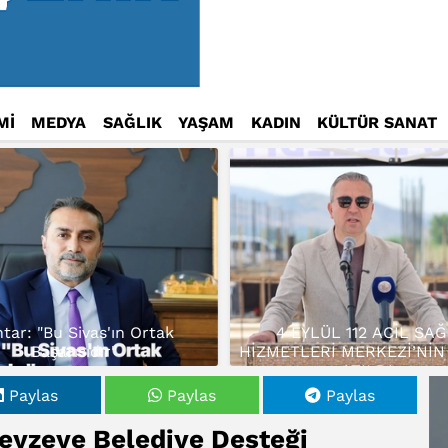
Mİ
MEDYA
SAĞLIK
YAŞAM
KADIN
KÜLTÜR SANAT
tar: "Bu Sivas'ın Ortak
4 EYLÜL 112 ACİL SAĞ
Başarısıdır"
HİZMETLERİ MERKEZİ’NİN
ATILDI…
Paylas
Paylas
Paylas
eyzeye Belediye Desteği