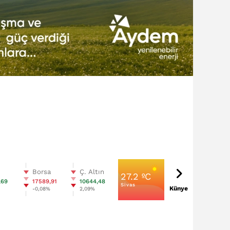
n
Borsa
Ç. Altın
27.2 ºC
,69
17589,91
10644,48
Sivas
Künye
%
-0,08%
2,09%