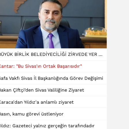
BÜYÜK BİRLİK BELEDİYECİLİĞİ ZİRVEDE YER ALDI
Kantar: "Bu Sivas'ın Ortak Başarısıdır"
Safa Vakfı Sivas İl Başkanlığında Görev Değişimi
Bakan Çiftçi’den Sivas Valiliğine Ziyaret
Karaca'dan Yıldız'a anlamlı ziyaret
Basın, kamu görevi üstleniyor
Yıldız: Gazeteci yalnız gerçeğin tarafındadır