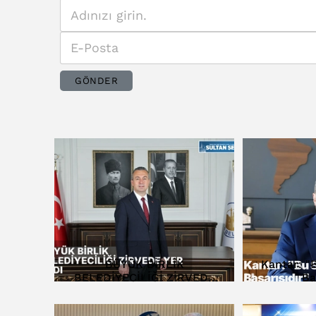
GÖNDER
BÜYÜK BİRLİK
Kantar: "
BELEDİYECİLİĞİ ZİRVEDE
Ba
YER ALDI