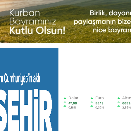
Dolar
Euro
Altı
47,68
55,13
6659
0,18%
0,32%
2,59