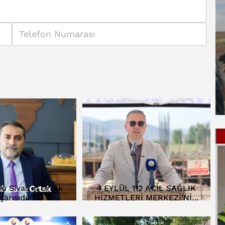
Bu Sivas'ın Ortak
4 EYLÜL 112 ACİL SAĞLIK
şarısıdır"
HİZMETLERİ MERKEZİ’NİN
TEMELİ ATILDI…