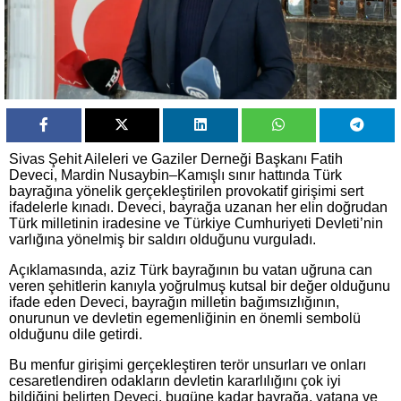
Sivas Şehit Aileleri ve Gaziler Derneği Başkanı Fatih
Deveci, Mardin Nusaybin–Kamışlı sınır hattında Türk
bayrağına yönelik gerçekleştirilen provokatif girişimi sert
ifadelerle kınadı. Deveci, bayrağa uzanan her elin doğrudan
Türk milletinin iradesine ve Türkiye Cumhuriyeti Devleti’nin
varlığına yönelmiş bir saldırı olduğunu vurguladı.
Açıklamasında, aziz Türk bayrağının bu vatan uğruna can
veren şehitlerin kanıyla yoğrulmuş kutsal bir değer olduğunu
ifade eden Deveci, bayrağın milletin bağımsızlığının,
onurunun ve devletin egemenliğinin en önemli sembolü
olduğunu dile getirdi.
Bu menfur girişimi gerçekleştiren terör unsurları ve onları
cesaretlendiren odakların devletin kararlılığını çok iyi
bildiğini belirten Deveci, bugüne kadar bayrağa, vatana ve