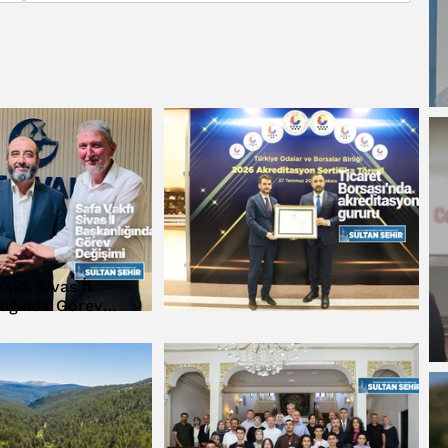
akfı Sivas İl
lığında Görev
eğişimi