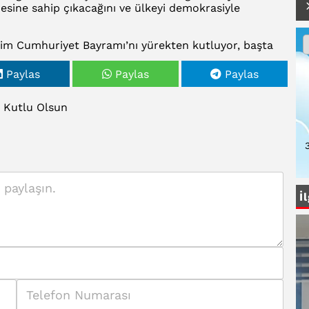
esine sahip çıkacağını ve ülkeyi demokrasiyle
kim Cumhuriyet Bayramı’nı yürekten kutluyor, başta
ele arkadaşları olmak üzere, Cumhuriyet’i kuranları
 tam bağımsız Türkiye, yaşasın Cumhuriyet!”
Paylas
Paylas
Paylas
Kutlu
Olsun
İ