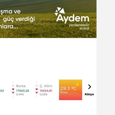
n
Borsa
Ç. Altın
29.3 ºC
,03
17603,28
10424,01
Sivas
Künye
%
0,44%
0,00%