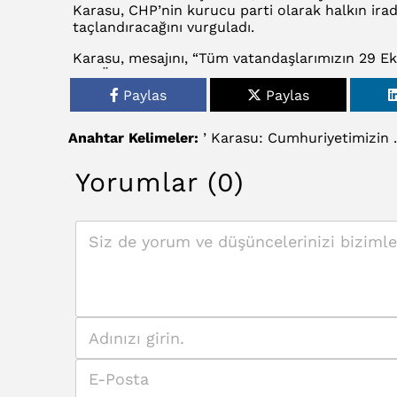
Karasu, CHP’nin kurucu parti olarak halkın irad
taçlandıracağını vurguladı.
Karasu, mesajını, “Tüm vatandaşlarımızın 29 E
Ulu Önderimiz Mustafa Kemal Atatürk ve mücad
sonsuz minnetle ve şükranla anıyorum. Yaşasın
Paylas
Paylas
sözleriyle tamamladı.
Anahtar Kelimeler:
’
Karasu:
Cumhuriyetimizin
.
Yorumlar (0)