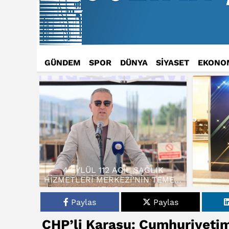
GÜNDEM
SPOR
DÜNYA
SİYASET
EKONO
4 EYLÜL 112 ACİL SAĞLIK
HİZMETLERİ MERKEZİ’NİN TEMELİ
ATILDI…
Paylas
Paylas
CHP’li Karasu: Cumhuriyetimi