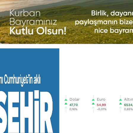
Dolar
Euro
Altı
47,70
54,99
6534
0,16%
-0,01%
0,65