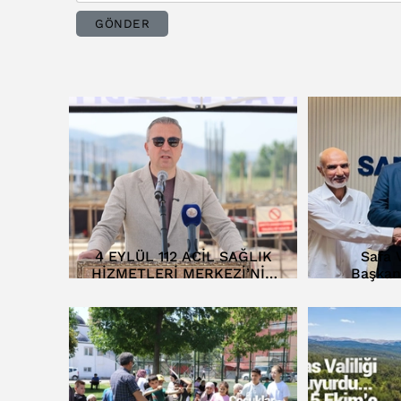
GÖNDER
4 EYLÜL 112 ACİL SAĞLIK
Safa V
HİZMETLERİ MERKEZİ’NİN
Başkan
TEMELİ ATILDI…
D