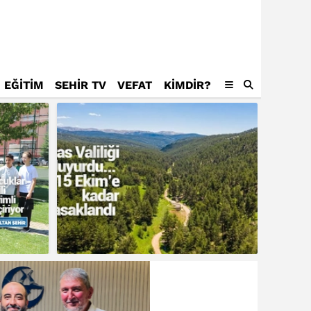
EĞİTİM
SEHİR TV
VEFAT
KIMDIR?