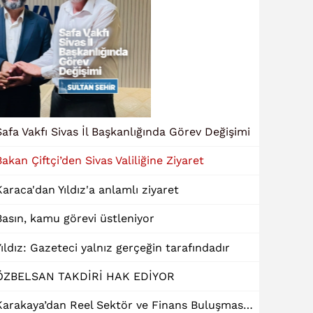
Safa Vakfı Sivas İl Başkanlığında Görev Değişimi
Bakan Çiftçi’den Sivas Valiliğine Ziyaret
Karaca'dan Yıldız'a anlamlı ziyaret
Basın, kamu görevi üstleniyor
Yıldız: Gazeteci yalnız gerçeğin tarafındadır
ÖZBELSAN TAKDİRİ HAK EDİYOR
Karakaya’dan Reel Sektör ve Finans Buluşmasında "Dinamik Kredi" Talebi