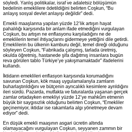
söyledi. Yanlış politikalar, israf ve adaletsiz bölüşümün
bedelinin emeklilere ödetildiğini belirten Coşkun, “Bu
anlayış sosyal devlet anlayışı değildir” dedi.
Emekli maaşlarına yapılan yüzde 12’lik artışın hayat
pahalılığı karşısında bir anlam ifade etmediğini vurgulayan
Coşkun, bu artışın ne enflasyonu karşıladığını ne de
emeklilerin temel ihtiyaçlarını gidermeye yettiğini dile getirdi.
Emeklilerin bu ülkenin kamburu değil, temel direği olduğunu
söyleyen Coşkun, “Fabrikada çalışmış, tarlada üretmiş,
okulda öğretmiş, hastanede şifa dağıtmış insanlara bugün
reva görülen tablo Türkiye’ye yakışmamaktadır” ifadelerini
kullandı.
İktidarın emeklileri enflasyon karşısında korumadığını
savunan Coşkun, kök maaş uygulamalarıyla zamların
buharlaştırıldığını ve bütçenin ayrıcalıklı kesimlere ayrıldığını
ileri sürdü. Pazarda, mutfakta ve faturalarda yaşanan gerçek
zamlar ortadayken emekliyi yüzde 12’ye mahkûm etmenin
büyük bir saygısızlık olduğunu belirten Coşkun, “Emekliler
geçinemiyor, iktidar ise rakamlarla algı yönetmeye devam
ediyor” dedi.
En düşük emekli maaşının asgari ücretin altında
olamayacağını vurgulayan Coşkun, seyyanen zammın bir