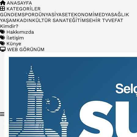
ANASAYFA
KATEGORİLER
GÜNDEM
SPOR
DÜNYA
SİYASET
EKONOMİ
MEDYA
SAĞLIK
YAŞAM
KADIN
KÜLTÜR SANAT
EĞİTİM
SEHİR TV
VEFAT
Kimdir?
Hakkımızda
İletişim
Künye
WEB GÖRÜNÜM